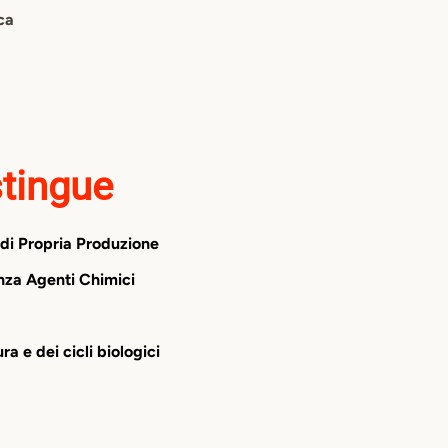
ca
stingue
di Propria Produzione
nza Agenti Chimici
ra e dei cicli biologici