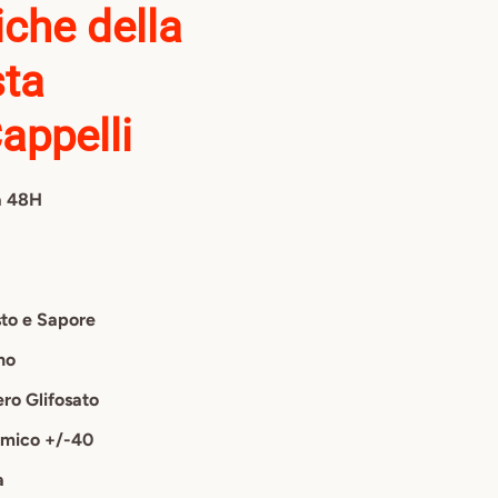
iche della
sta
appelli
a 48H
sto e Sapore
no
ero Glifosato
emico +/-40
a