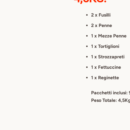
2 x Fusilli
2 x Penne
1 x Mezze Penne
1 x Tortiglioni
1 x Strozzapreti
1 x Fettuccine
1 x Reginette
Pacchetti inclusi:
Peso Totale: 4,5K